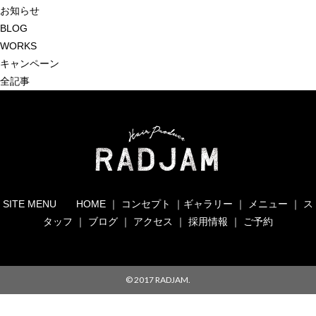
ナ
イ
お知らせ
ビ
ズ
BLOG
ゲ
WORKS
ー
キャンペーン
シ
全記事
ョ
ン
SITE MENU
HOME
｜
コンセプト
｜
ギャラリー
｜
メニュー
｜
ス
タッフ
｜
ブログ
｜
アクセス
｜
採用情報
｜
ご予約
© 2017 RADJAM.