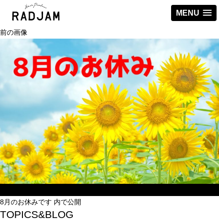
MENU
前の画像
投
フ
2018年8月5日
1920 × 1275
投
稿
ル
8月のお休みです
内で公開
稿
TOPICS&BLOG
日:
サ